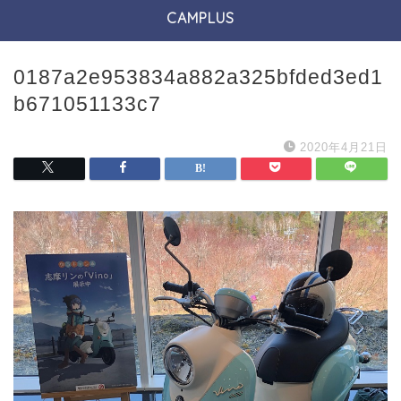
CAMPLUS
0187a2e953834a882a325bfded3ed1
b671051133c7
2020年4月21日