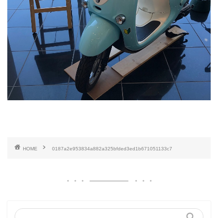
HOME
0187a2e953834a882a325bfded3ed1b671051133c7