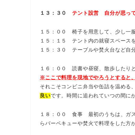
１３：３０
テント設営 自分が思っ
１５：００ 椅子を用意して、少し一
１５：１５ テント内の就寝スペース
１５：３０ テーブルや焚火台など自
１６：００ 読書や昼寝、散歩したり
※ここで料理を現地でやろうとすると
それこそコンビニ弁当や缶詰を温める
良い
です。時間に追われていつの間に
１８：００ 食事 最初のうちは、ガ
らバーベキューや焚火で料理をした方