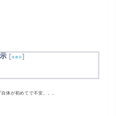
示
[
]
非表示
プ自体が初めてで不安。。。