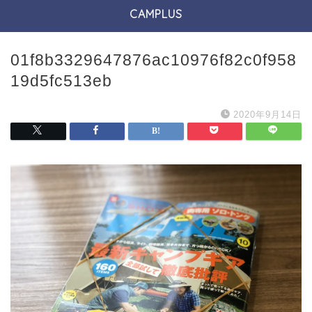
CAMPLUS
01f8b3329647876ac10976f82c0f958
19d5fc513eb
2020年9月14日