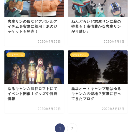
志摩リンの服などアパレルア
ねんどろいど志摩リンに薪の
イテムを実際に着用！あのジ
特典も！表情豊かな志摩リン
ャケットも発売！
が可愛い♪
2020年9月22日
2020年9月4日
ゆるキャン△
ゆるキャン△
ゆるキャン△渋谷ロフトにて
黒坂オートキャンプ場はゆる
イベント開催！グッズや特典
キャン△の聖地？実際に行っ
情報
てきたブログ
2020年8月22日
2020年8月12日
1
2