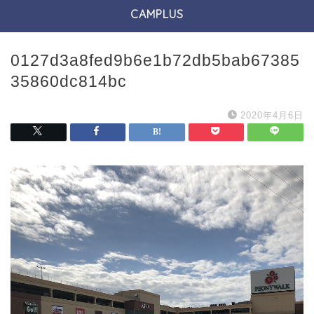
CAMPLUS
0127d3a8fed9b6e1b72db5bab67385
35860dc814bc
2020年4月6日