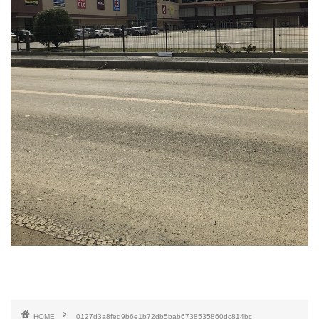
HOME
0127d3a8fed9b6e1b72db5bab6738535860dc814bc