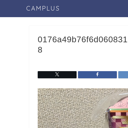
CAMPLUS
0176a49b76f6d06083
8