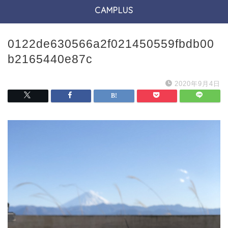
CAMPLUS
0122de630566a2f021450559fbdb00
b2165440e87c
2020年9月4日