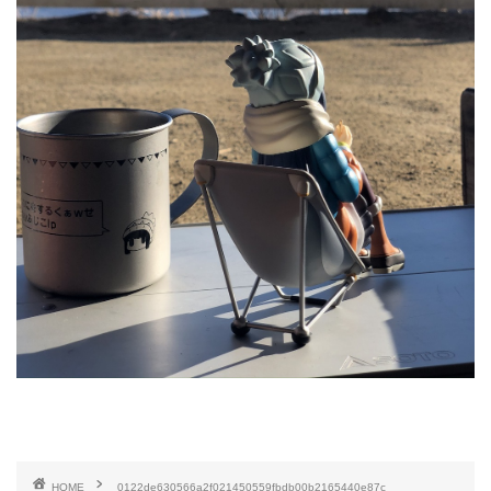
HOME
0122de630566a2f021450559fbdb00b2165440e87c