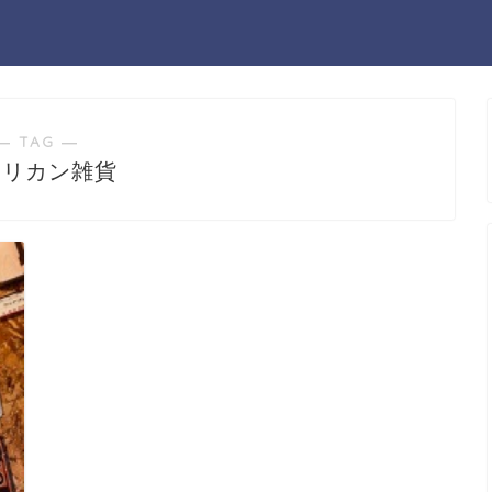
― TAG ―
メリカン雑貨