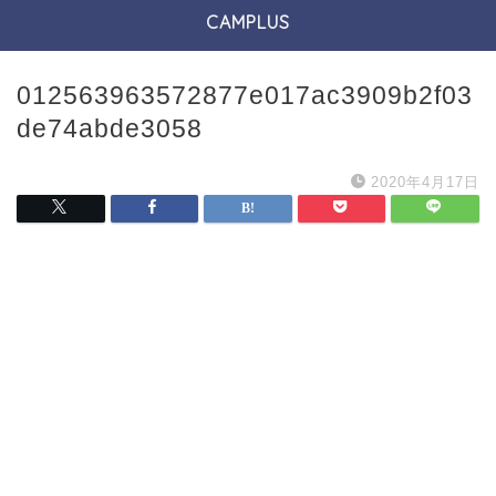
CAMPLUS
012563963572877e017ac3909b2f03
de74abde3058
2020年4月17日