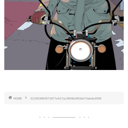
HOME
012563963572877e017ac3909b2f03de74abde3058